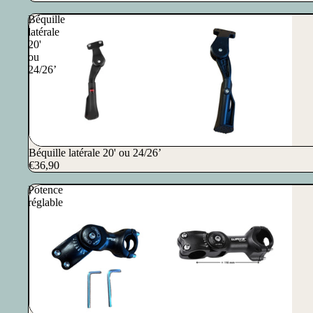
Béquille
latérale
20'
ou
24/26’
Béquille latérale 20' ou 24/26’
€36,90
Potence
réglable