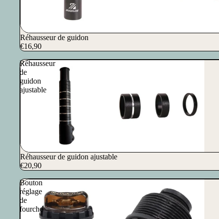
Réhausseur de guidon
€16,90
Réhausseur
de
guidon
ajustable
Réhausseur de guidon ajustable
€20,90
Bouton
réglage
de
fourche