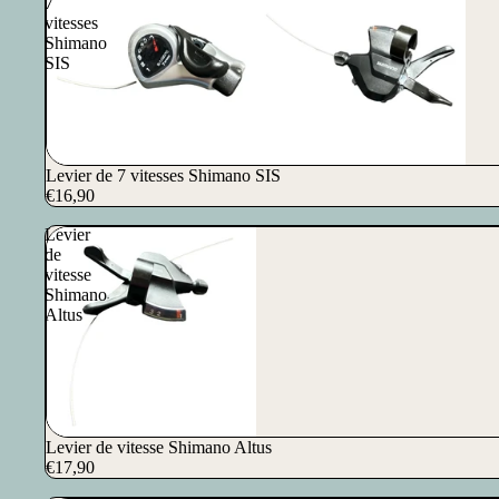
7
vitesses
Shimano
SIS
Levier de 7 vitesses Shimano SIS
€16,90
Levier
de
vitesse
Shimano
Altus
Levier de vitesse Shimano Altus
€17,90