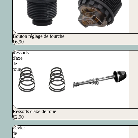
Bouton réglage de fourche
€6,90
Ressorts
d'axe
de
roue
Ressorts d'axe de roue
€2,90
Levier
de