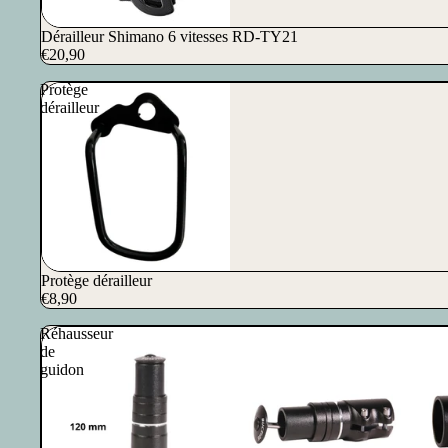
Dérailleur Shimano 6 vitesses RD-TY21
€20,90
Protège
dérailleur
Protège dérailleur
€8,90
Réhausseur
de
guidon