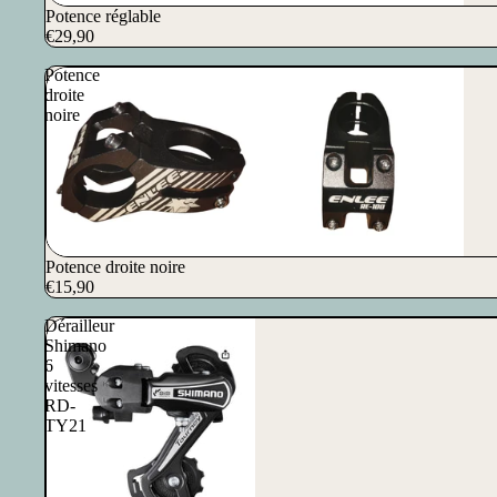
Potence réglable
€29,90
Potence
droite
noire
Potence droite noire
€15,90
Dérailleur
Shimano
6
vitesses
RD-
TY21