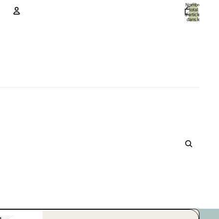
Nombre
total
d’articles
dans le
panier: 0
Compte
Autres options de connexion
Commandes
Profil