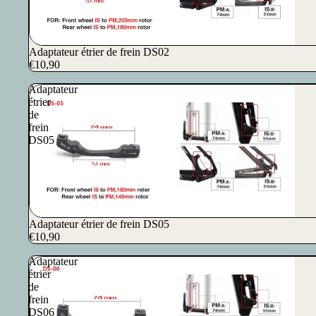
Adaptateur étrier de frein DS02
€10,90
Adaptateur
étrier
de
frein
DS05
Adaptateur étrier de frein DS05
€10,90
Adaptateur
étrier
de
frein
DS06