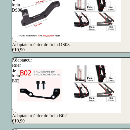
frein
DS08
Adaptateur étrier de frein DS08
€10,90
Adaptateur
étrier
de
frein
B02
Adaptateur étrier de frein B02
€10,90