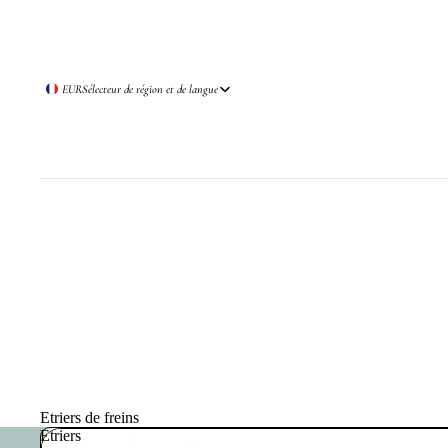
EUR
Sélecteur de région et de langue
Etriers de freins
Etriers