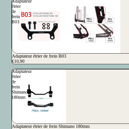
Adaptateur
étrier
de
frein
B03
Adaptateur étrier de frein B03
€10,90
Adaptateur
étrier
de
frein
Shimano
180mm
Adaptateur étrier de frein Shimano 180mm