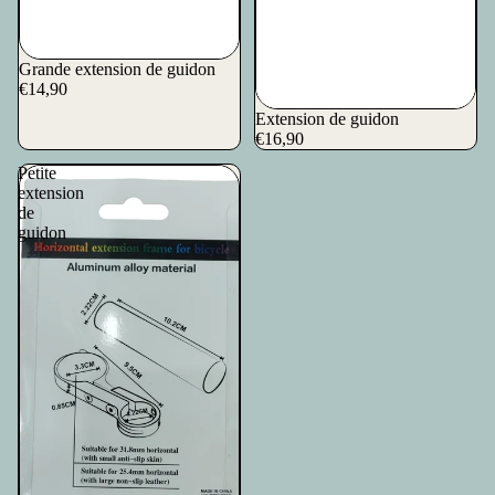
Grande extension de guidon
€14,90
Extension de guidon
€16,90
Petite
extension
de
guidon