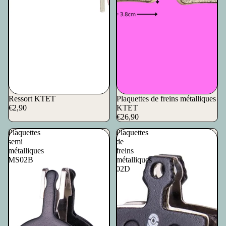
Ressort KTET
Plaquettes de freins métalliques
€2,90
KTET
€26,90
Plaquettes
Plaquettes
semi
de
métalliques
freins
MS02B
métalliques
02D