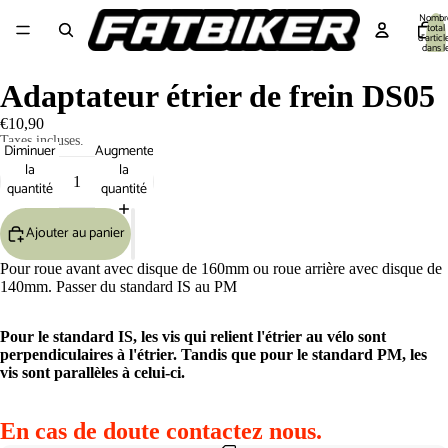
Nombr
total
d’articl
dans l
panier:
Equipement cycliste
Equipement Vélo
Pièces détachées
Outillage 🔧
S
Adaptateur étrier de frein DS05
€10,90
Taxes incluses.
Diminuer
Augmenter
la
la
quantité
quantité
Ajouter au panier
Pour roue avant avec disque de 160mm ou roue arrière avec disque de
140mm. Passer du standard IS au PM
Pour le standard IS, les vis qui relient l'étrier au vélo sont
perpendiculaires à l'étrier.
Tandis que pour le standard PM, les
vis sont parallèles à celui-ci.
En cas de doute contactez nous.