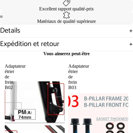
Excellent rapport qualité-prix
Matériaux de qualité supérieure
Ouvrir
Ouvrir
Details
l’image
l’image
en
en
Expédition et retour
plein
plein
écran
écran
Vous aimerez peut-être
Adaptateur
Adaptateur
étrier
étrier
de
de
frein
frein
B02
B03