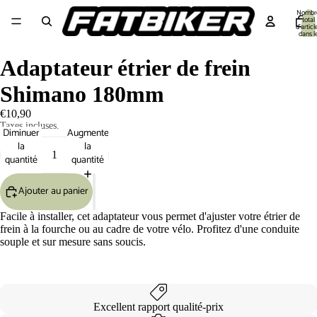
Nombr
total
d’articl
dans l
panier:
Equipement cycliste
Equipement Vélo
Pièces détachées
Outillage 🔧
S
Adaptateur étrier de frein
Shimano 180mm
€10,90
Taxes incluses.
Diminuer
Augmenter
la
la
quantité
quantité
Ajouter au panier
Facile à installer, cet adaptateur vous permet d'ajuster votre étrier de
frein à la fourche ou au cadre de votre vélo. Profitez d'une conduite
souple et sur mesure sans soucis.
Excellent rapport qualité-prix