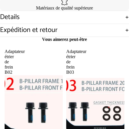
Matériaux de qualité supérieure
Details
Ouvrir
Expédition et retour
l’image
en
Vous aimerez peut-être
plein
écran
Adaptateur
Adaptateur
étrier
étrier
de
de
frein
frein
B02
B03