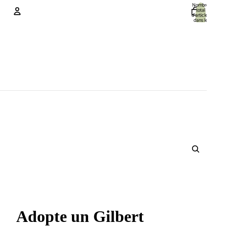
Nombre
total
d’articles
dans le
panier: 0
Compte
Autres options de connexion
Commandes
Profil
Adopte un Gilbert