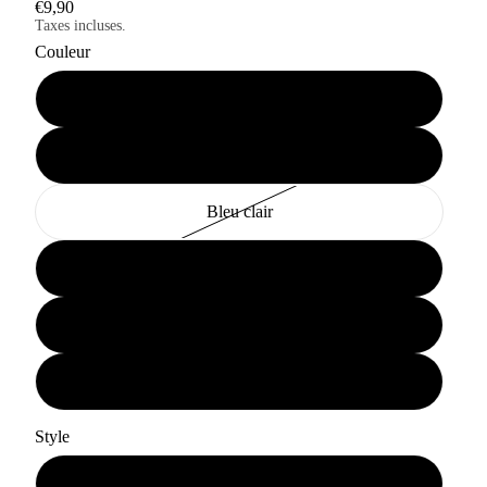
€9,90
Taxes incluses.
Couleur
Noir requin
Noir
Bleu clair
Bleu Foncé
Marron chien
Rouge araignée
Style
Cannard