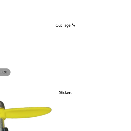
Outillage 🔧
/
1
20
Stickers