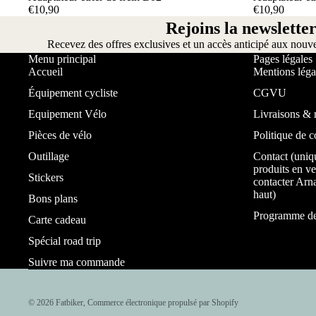
€10,90
€10,90
Rejoins la newsletter
Recevez des offres exclusives et un accès anticipé aux nouv
Menu principal
Pages légales
Accueil
Mentions léga
Équipement cycliste
CGVU
Equipement Vélo
Livraisons & 
Pièces de vélo
Politique de c
Outillage
Contact (uniq
produits en ve
Stickers
contacter Arna
haut)
Bons plans
Programme de 
Carte cadeau
Spécial road trip
Suivre ma commande
© 2026
Fatbiker
,
Commerce électronique propulsé par Shopify