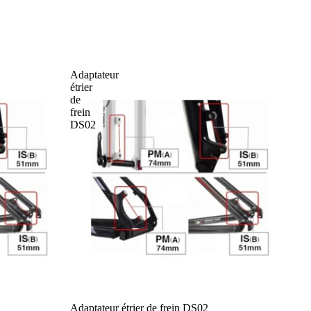
Adaptateur
étrier
de
frein
DS02
Adaptateur étrier de frein DS02