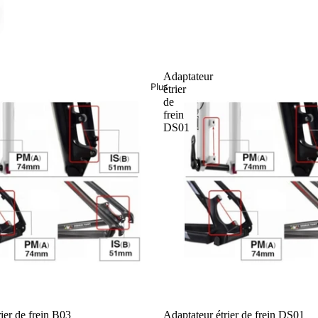
Adaptateur
Plus
étrier
de
frein
DS01
ier de frein B03
Adaptateur étrier de frein DS01