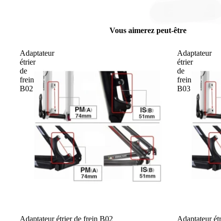
Vous aimerez peut-être
Adaptateur
Adaptateur
étrier
étrier
de
de
frein
frein
B02
B03
Adaptateur étrier de frein B02
Adaptateur étr