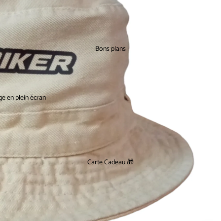
Bons plans
ge en plein écran
Carte Cadeau 🎁