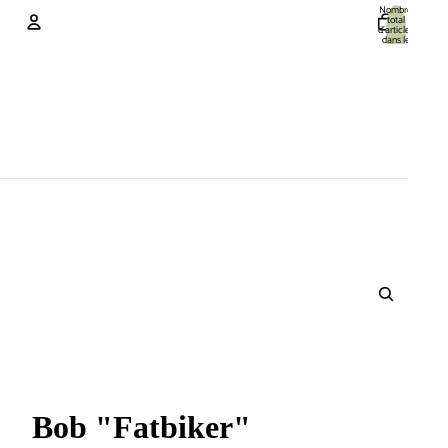
Nombre
total
d’articles
dans le
panier: 0
Compte
Autres options de connexion
Commandes
Profil
Bob "Fatbiker"