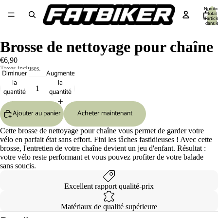
Nombr
total
d’articl
dans l
panier:
Equipement cycliste
Equipement Vélo
Pièces détachées
Outillage 🔧
S
Brosse de nettoyage pour chaîne
€6,90
Taxes incluses.
Diminuer
Augmenter
la
la
quantité
quantité
Ajouter au panier
Acheter maintenant
Cette brosse de nettoyage pour chaîne vous permet de garder votre
vélo en parfait état sans effort. Fini les tâches fastidieuses ! Avec cette
brosse, l'entretien de votre chaîne devient un jeu d'enfant. Résultat :
votre vélo reste performant et vous pouvez profiter de votre balade
sans soucis.
Excellent rapport qualité-prix
Matériaux de qualité supérieure