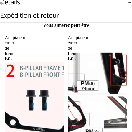
Details
Ouvrir
Ouvrir
Expédition et retour
l’image
l’image
en
en
Vous aimerez peut-être
plein
plein
écran
écran
Adaptateur
Adaptateur
étrier
étrier
de
de
frein
frein
B02
B03