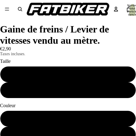
Nombr
total
d’articl
dans l
panier:
Equipement cycliste
Equipement Vélo
Pièces détachées
Outillage 🔧
S
Gaine de freins / Levier de
vitesses vendu au mètre.
€2,90
Taxes incluses.
Taille
Frein 5mm
Vitesse 4mm
Couleur
Noir
Blanc