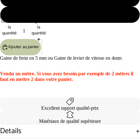
Rouge
Diminuer
Augmenter
la
la
Ouvrir
Ouvrir
Ouvrir
Ouvrir
Ouvrir
Ouvrir
Ouvrir
Ouvrir
quantité
quantité
l’image
l’image
l’image
l’image
l’image
l’image
l’image
l’image
en
en
en
en
en
en
en
en
plein
plein
plein
plein
plein
plein
plein
plein
Ajouter au panier
écran
écran
écran
écran
écran
écran
écran
écran
Gaine de frein en 5 mm ou Gaine de levier de vitesse en 4mm
Vendu au mètre. Si vous avez besoin par exemple de 2 mètres il
faut en mettre 2 dans votre panier.
Excellent rapport qualité-prix
Matériaux de qualité supérieure
Details