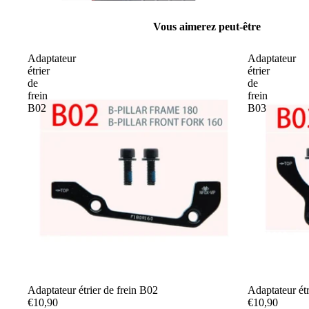
Vous aimerez peut-être
Adaptateur
Adaptateur
étrier
étrier
de
de
frein
frein
B02
B03
Adaptateur étrier de frein B02
Adaptateur étr
€10,90
€10,90