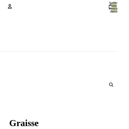
Nombre
total
d’articles
dans le
panier: 0
Compte
Autres options de connexion
Commandes
Profil
Graisse