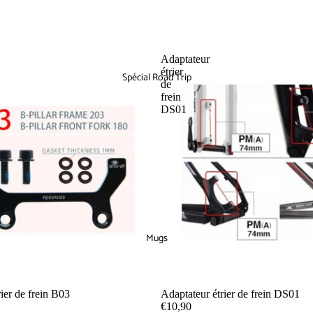
Adaptateur
étrier
Spécial Road Trip
de
frein
DS01
Mugs
ier de frein B03
Adaptateur étrier de frein DS01
€10,90