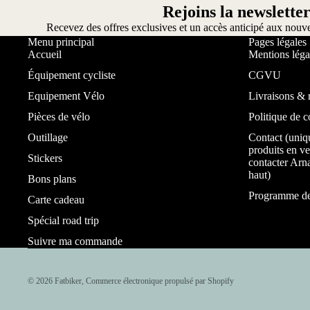
Rejoins la newsletter
Recevez des offres exclusives et un accès anticipé aux nouv
Menu principal
Pages légales
Accueil
Mentions léga
Équipement cycliste
CGVU
Equipement Vélo
Livraisons & 
Pièces de vélo
Politique de c
Outillage
Contact (uniq
produits en ve
Stickers
contacter Arna
haut)
Bons plans
Programme de 
Carte cadeau
Spécial road trip
Suivre ma commande
© 2026
Fatbiker
,
Commerce électronique propulsé par Shopify