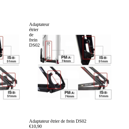
Adaptateur
étrier
de
frein
DS02
Adaptateur étrier de frein DS02
€10,90