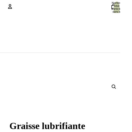
Nombre
total
d’articles
dans le
panier: 0
Compte
Autres options de connexion
Commandes
Profil
Graisse lubrifiante