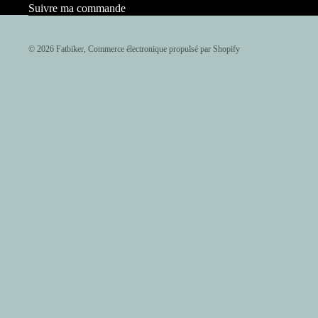
Suivre ma commande
© 2026
Fatbiker
,
Commerce électronique propulsé par Shopify