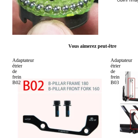
Ouvrir l’ima
Vous aimerez peut-être
Adaptateur
Adaptateur
étrier
étrier
de
de
frein
frein
B02
B03