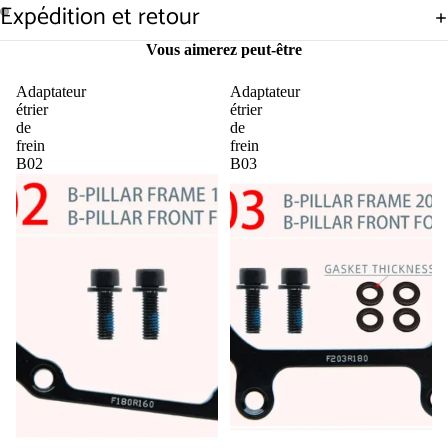
Expédition et retour
Ouvrir
Ouvrir
Vous aimerez peut-être
l’image
l’image
en
en
Adaptateur
Adaptateur
plein
plein
étrier
étrier
écran
écran
de
de
frein
frein
B02
B03