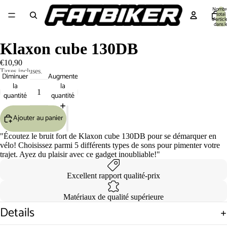
Nombr
total
d’articl
dans l
panier:
Equipement cycliste
Equipement Vélo
Pièces détachées
Outillage 🔧
S
Klaxon cube 130DB
€10,90
Taxes incluses.
Diminuer
Augmenter
la
la
quantité
quantité
Ajouter au panier
"Écoutez le bruit fort de Klaxon cube 130DB pour se démarquer en
vélo! Choisissez parmi 5 différents types de sons pour pimenter votre
trajet. Ayez du plaisir avec ce gadget inoubliable!"
Excellent rapport qualité-prix
Matériaux de qualité supérieure
Details