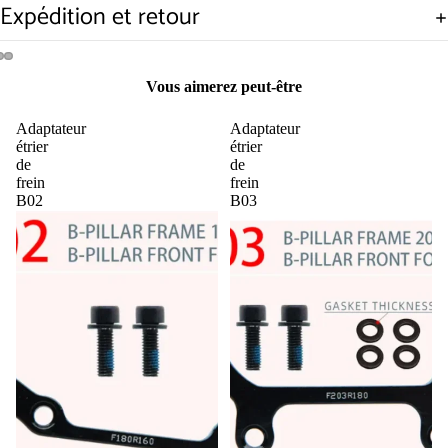
Expédition et retour
Ouvrir
Ouvrir
Ouvrir
Vous aimerez peut-être
l’image
l’image
l’image
en
en
en
Adaptateur
Adaptateur
plein
plein
plein
étrier
étrier
écran
écran
écran
de
de
frein
frein
B02
B03