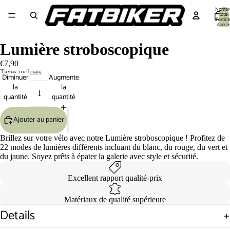
Nombr
total
d’articl
dans l
panier:
Equipement cycliste
Equipement Vélo
Pièces détachées
Outillage 🔧
S
Lumière stroboscopique
€7,90
Taxes incluses.
Diminuer
Augmenter
la
la
quantité
quantité
Ajouter au panier
Brillez sur votre vélo avec notre Lumière stroboscopique ! Profitez de
22 modes de lumières différents incluant du blanc, du rouge, du vert et
du jaune. Soyez prêts à épater la galerie avec style et sécurité.
Excellent rapport qualité-prix
Matériaux de qualité supérieure
Details