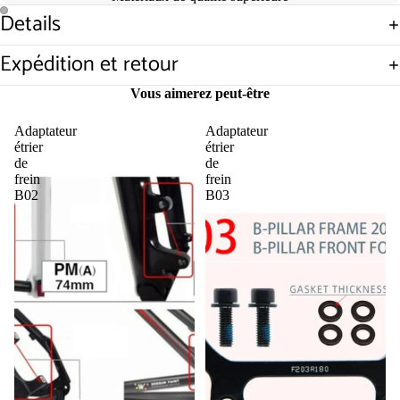
Details
Ouvrir
Ouvrir
l’image
l’image
Expédition et retour
en
en
plein
plein
Vous aimerez peut-être
écran
écran
Adaptateur
Adaptateur
étrier
étrier
de
de
frein
frein
B02
B03