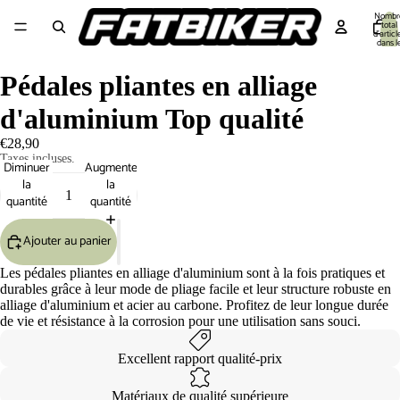
Nombr
total
d’articl
dans l
panier:
Equipement cycliste
Equipement Vélo
Pièces détachées
Outillage 🔧
S
Pédales pliantes en alliage
d'aluminium Top qualité
€28,90
Taxes incluses.
Diminuer
Augmenter
la
la
quantité
quantité
Ajouter au panier
Les pédales pliantes en alliage d'aluminium sont à la fois pratiques et
durables grâce à leur mode de pliage facile et leur structure robuste en
alliage d'aluminium et acier au carbone. Profitez de leur longue durée
de vie et résistance à la corrosion pour une utilisation sans souci.
Excellent rapport qualité-prix
Matériaux de qualité supérieure