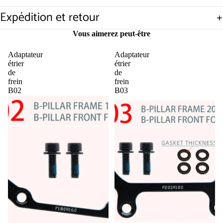
Expédition et retour
Ouvrir
l’image
Vous aimerez peut-être
en
plein
Adaptateur
Adaptateur
écran
étrier
étrier
de
de
frein
frein
B02
B03