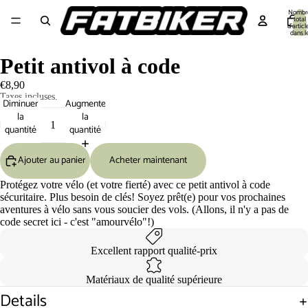
Nombr
total
d’articl
dans l
panier:
Equipement cycliste
Equipement Vélo
Pièces détachées
Outillage 🔧
S
Petit antivol à code
€8,90
Taxes incluses.
Diminuer
Augmenter
la
la
quantité
quantité
Ajouter au panier
Acheter maintenant
Protégez votre vélo (et votre fierté) avec ce petit antivol à code
sécuritaire. Plus besoin de clés! Soyez prêt(e) pour vos prochaines
aventures à vélo sans vous soucier des vols. (Allons, il n'y a pas de
code secret ici - c'est "amourvélo"!)
Excellent rapport qualité-prix
Matériaux de qualité supérieure
Details