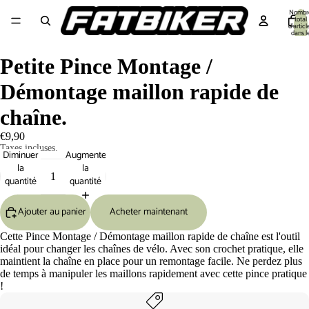
Nombr
total
d’articl
dans l
panier:
Equipement cycliste
Equipement Vélo
Pièces détachées
Outillage 🔧
S
Petite Pince Montage /
Démontage maillon rapide de
chaîne.
€9,90
Taxes incluses.
Diminuer
Augmenter
la
la
quantité
quantité
Ajouter au panier
Acheter maintenant
Cette Pince Montage / Démontage maillon rapide de chaîne est l'outil
idéal pour changer les chaînes de vélo. Avec son crochet pratique, elle
maintient la chaîne en place pour un remontage facile. Ne perdez plus
de temps à manipuler les maillons rapidement avec cette pince pratique
!