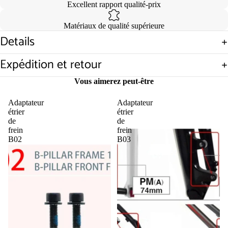
Excellent rapport qualité-prix
Matériaux de qualité supérieure
Details
Ouvrir
l’image
Expédition et retour
en
plein
Vous aimerez peut-être
écran
Adaptateur
Adaptateur
étrier
étrier
de
de
frein
frein
B02
B03