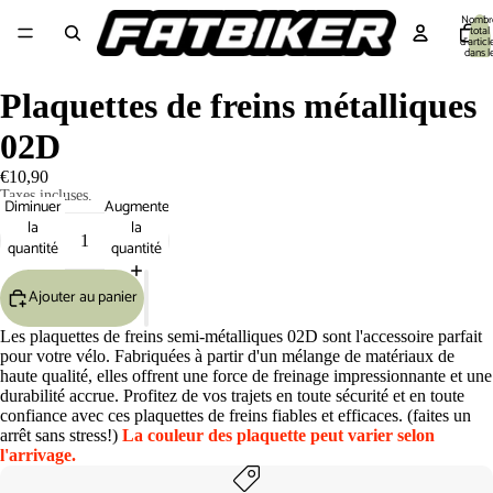
Nombr
total
d’articl
dans l
panier:
Equipement cycliste
Equipement Vélo
Pièces détachées
Outillage 🔧
S
Plaquettes de freins métalliques
02D
€10,90
Taxes incluses.
Diminuer
Augmenter
la
la
quantité
quantité
Ajouter au panier
Les plaquettes de freins semi-métalliques 02D sont l'accessoire parfait
pour votre vélo. Fabriquées à partir d'un mélange de matériaux de
haute qualité, elles offrent une force de freinage impressionnante et une
durabilité accrue. Profitez de vos trajets en toute sécurité et en toute
confiance avec ces plaquettes de freins fiables et efficaces. (faites un
arrêt sans stress!)
La couleur des plaquette peut varier selon
l'arrivage.