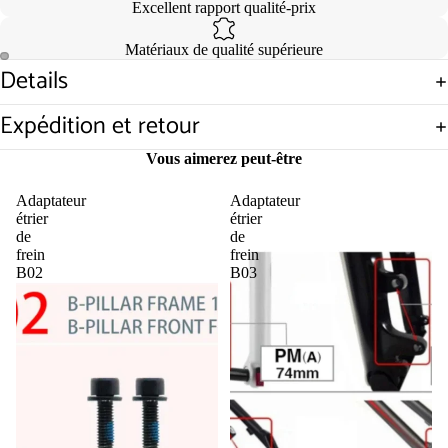
Excellent rapport qualité-prix
Matériaux de qualité supérieure
Details
Ouvrir
Ouvrir
l’image
l’image
Expédition et retour
en
en
plein
plein
Vous aimerez peut-être
écran
écran
Adaptateur
Adaptateur
étrier
étrier
de
de
frein
frein
B02
B03