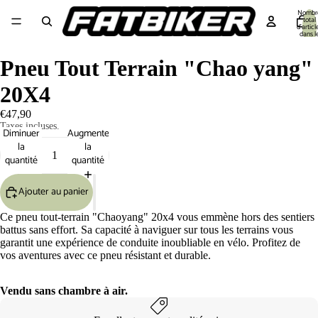
Nombr
total
d’articl
dans l
panier:
Equipement cycliste
Equipement Vélo
Pièces détachées
Outillage 🔧
S
Pneu Tout Terrain "Chao yang"
20X4
€47,90
Taxes incluses.
Diminuer
Augmenter
la
la
quantité
quantité
Ajouter au panier
Ce pneu tout-terrain "Chaoyang" 20x4 vous emmène hors des sentiers
battus sans effort. Sa capacité à naviguer sur tous les terrains vous
garantit une expérience de conduite inoubliable en vélo. Profitez de
vos aventures avec ce pneu résistant et durable.
Vendu sans chambre à air.