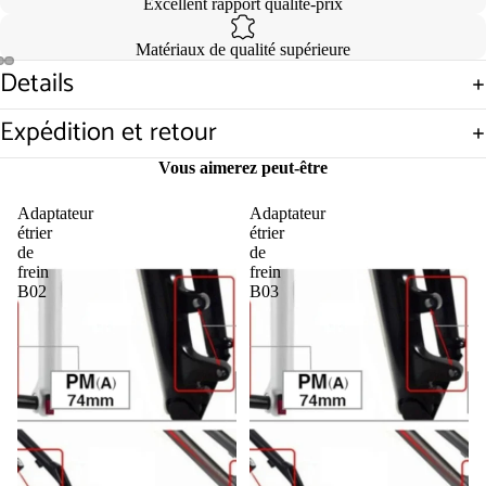
Excellent rapport qualité-prix
Matériaux de qualité supérieure
Details
Ouvrir
Ouvrir
Ouvrir
l’image
l’image
l’image
Expédition et retour
en
en
en
plein
plein
plein
Vous aimerez peut-être
écran
écran
écran
Adaptateur
Adaptateur
étrier
étrier
de
de
frein
frein
B02
B03