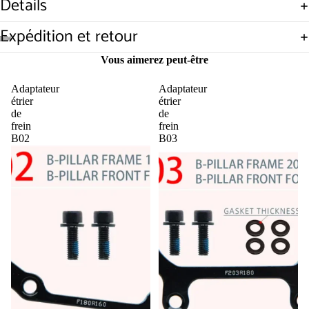
Details
Expédition et retour
Ouvrir
Ouvrir
Ouvrir
Ouvrir
Ouvrir
Vous aimerez peut-être
l’image
l’image
l’image
l’image
l’image
en
en
en
en
en
Adaptateur
Adaptateur
plein
plein
plein
plein
plein
étrier
étrier
écran
écran
écran
écran
écran
de
de
frein
frein
B02
B03