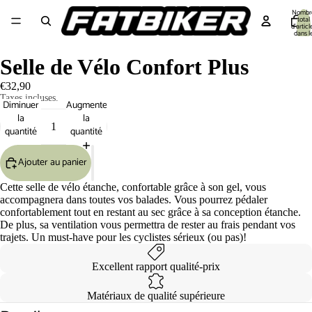
Nombr
total
d’articl
dans l
panier:
Equipement cycliste
Equipement Vélo
Pièces détachées
Outillage 🔧
S
Selle de Vélo Confort Plus
€32,90
Taxes incluses.
Diminuer
Augmenter
la
la
quantité
quantité
Ajouter au panier
Cette selle de vélo étanche, confortable grâce à son gel, vous
accompagnera dans toutes vos balades. Vous pourrez pédaler
confortablement tout en restant au sec grâce à sa conception étanche.
De plus, sa ventilation vous permettra de rester au frais pendant vos
trajets. Un must-have pour les cyclistes sérieux (ou pas)!
Excellent rapport qualité-prix
Matériaux de qualité supérieure