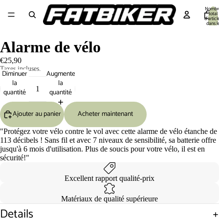
Nombr
total
d’articl
dans l
panier:
Equipement cycliste
Equipement Vélo
Pièces détachées
Outillage 🔧
S
Alarme de vélo
€25,90
Taxes incluses.
Diminuer
Augmenter
la
la
quantité
quantité
Ajouter au panier
Acheter maintenant
"Protégez votre vélo contre le vol avec cette alarme de vélo étanche de
113 décibels ! Sans fil et avec 7 niveaux de sensibilité, sa batterie offre
jusqu'à 6 mois d'utilisation. Plus de soucis pour votre vélo, il est en
sécurité!"
Excellent rapport qualité-prix
Matériaux de qualité supérieure
Details