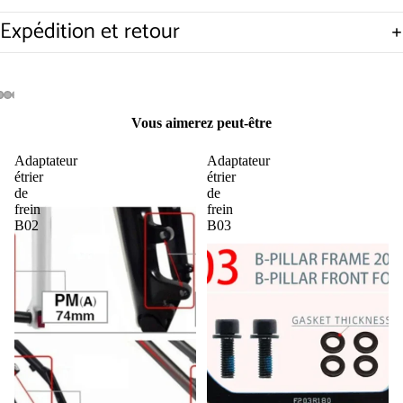
Expédition et retour
re
a
Ouvrir
Ouvrir
Ouvrir
Ouvrir
Vous aimerez peut-être
déo
l’image
l’image
l’image
l’image
en
en
en
en
Adaptateur
Adaptateur
plein
plein
plein
plein
étrier
étrier
écran
écran
écran
écran
de
de
frein
frein
B02
B03