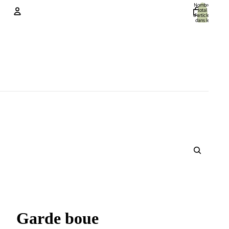
Nombre
total
d’articles
dans le
panier: 0
Compte
Autres options de connexion
Commandes
Profil
Garde boue